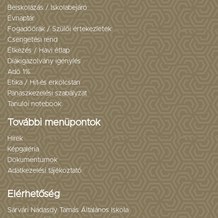
Beiskolázás / Iskolabejáró
Évnaptár
Fogadóórák / Szülői értekezletek
Csengetési rend
Étkezés / Havi étlap
Diákigazolvány igénylés
Adó 1%
Etika / Hit-és erkölcstan
Panaszkezelési szabályzat
Tanulói notebook
További menüpontok
Hírek
Képgaléria
Dokumentumok
Adatkezelési tájékoztató
Elérhetőség
Sárvári Nádasdy Tamás Általános Iskola