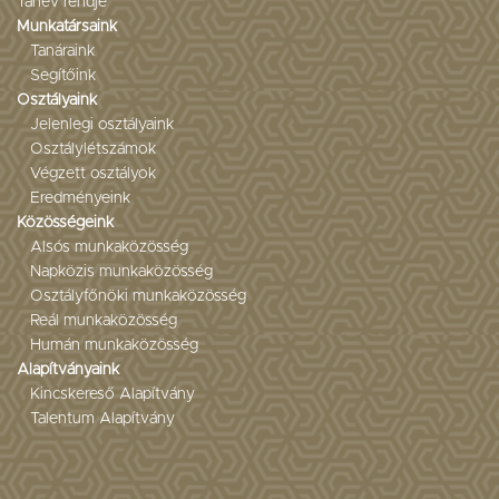
Tanév rendje
Munkatársaink
Tanáraink
Segítőink
Osztályaink
Jelenlegi osztályaink
Osztálylétszámok
Végzett osztályok
Eredményeink
Közösségeink
Alsós munkaközösség
Napközis munkaközösség
Osztályfőnöki munkaközösség
Reál munkaközösség
Humán munkaközösség
Alapítványaink
Kincskereső Alapítvány
Talentum Alapítvány