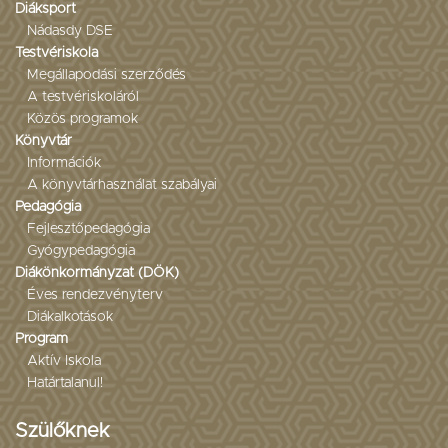
Diáksport
Nádasdy DSE
Testvériskola
Megállapodási szerződés
A testvériskoláról
Közös programok
Könyvtár
Információk
A könyvtárhasználat szabályai
Pedagógia
Fejlesztőpedagógia
Gyógypedagógia
Diákönkormányzat (DÖK)
Éves rendezvényterv
Diákalkotások
Program
Aktív Iskola
Határtalanul!
Szülőknek