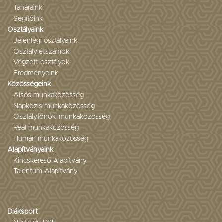
Tanáraink
Segítőink
Osztályaink
Jelenlegi osztályaink
Osztálylétszámok
Végzett osztályok
Eredményeink
Közösségeink
Alsós munkaközösség
Napközis munkaközösség
Osztályfőnöki munkaközösség
Reál munkaközösség
Humán munkaközösség
Alapítványaink
Kincskereső Alapítvány
Talentum Alapítvány
Diáksport