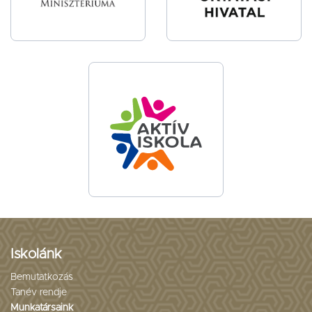
Iskolánk
Bemutatkozás
Tanév rendje
Munkatársaink