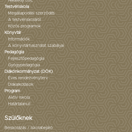
Nádasdy DSE
Testvériskola
Megállapodási szerződés
A testvériskoláról
Közös programok
Könyvtár
Információk
A könyvtárhasználat szabályai
Pedagógia
Fejlesztőpedagógia
Gyógypedagógia
Diákönkormányzat (DÖK)
Éves rendezvényterv
Diákalkotások
Program
Aktív Iskola
Határtalanul!
Szülőknek
Beiskolázás / Iskolabejáró