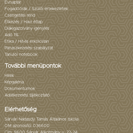
Évnaptár
Fogadóórák / Szülői értekezletek
Csengetési rend
Étkezés / Havi étlap
Diákigazolvány igénylés
Adó 1%
Etika / Hit-és erkölcstan
Panaszkezelési szabályzat
Tanulói notebook
További menüpontok
Hírek
Képgaléria
Dokumentumok
Adatkezelési tájékoztató
Elérhetőség
Sárvári Nádasdy Tamás Általános Iskola
OM azonosító: 036600
Cím: 9600 Sárvár, Alkotmány u. 22-24.