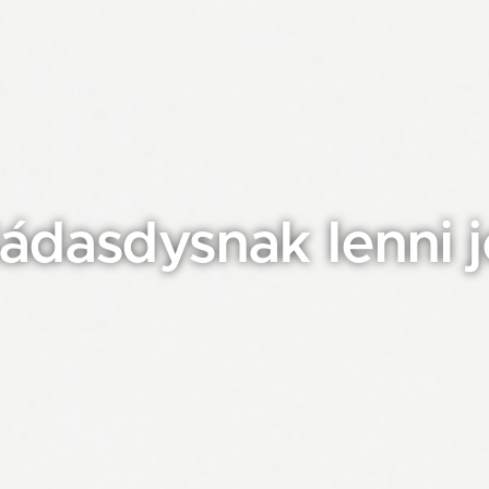
ítás egyben példam