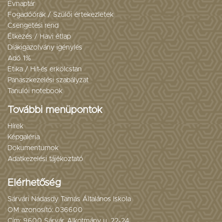
Évnaptár
Fogadóórák / Szülői értekezletek
Csengetési rend
Étkezés / Havi étlap
Diákigazolvány igénylés
Adó 1%
Etika / Hit-és erkölcstan
Panaszkezelési szabályzat
Tanulói notebook
További menüpontok
Hírek
Képgaléria
Dokumentumok
Adatkezelési tájékoztató
Elérhetőség
Sárvári Nádasdy Tamás Általános Iskola
OM azonosító: 036600
Cím: 9600 Sárvár, Alkotmány u. 22-24.