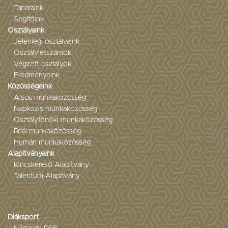
Tanáraink
Segítőink
Osztályaink
Jelenlegi osztályaink
Osztálylétszámok
Végzett osztályok
Eredményeink
Közösségeink
Alsós munkaközösség
Napközis munkaközösség
Osztályfőnöki munkaközösség
Reál munkaközösség
Humán munkaközösség
Alapítványaink
Kincskereső Alapítvány
Talentum Alapítvány
Diáksport