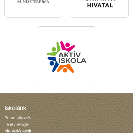
Iskolánk
Bemutatkozás
Tanév rendje
Munkatársaink