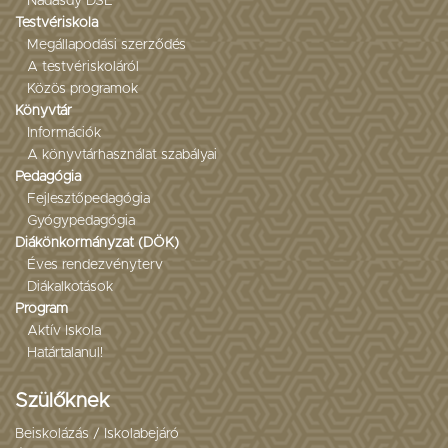
Nádasdy DSE
Testvériskola
Megállapodási szerződés
A testvériskoláról
Közös programok
Könyvtár
Információk
A könyvtárhasználat szabályai
Pedagógia
Fejlesztőpedagógia
Gyógypedagógia
Diákönkormányzat (DÖK)
Éves rendezvényterv
Diákalkotások
Program
Aktív Iskola
Határtalanul!
Szülőknek
Beiskolázás / Iskolabejáró