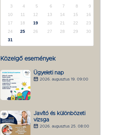
3
4
5
6
7
8
9
10
11
12
13
14
15
16
17
18
19
20
21
22
23
24
25
26
27
28
29
30
31
Közelgő események
Ügyeleti nap
2026. augusztus 19. 09:00
Javító és különbözeti
vizsga
2026. augusztus 25. 08:00