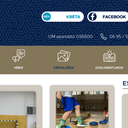
OM azonosító: 036600
06 95 / 5
HÍREK
KÉPGALÉRIA
DOKUMENTUMOK
E