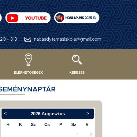
20 - 313
nadasdytamasiskola@gmail.com
ELÉRHETŐSÉGEK
KERESÉS
SEMÉNYNAPTÁR
<
>
2026
Augusztus
H
K
Sz
Cs
P
Sz
V
1
2