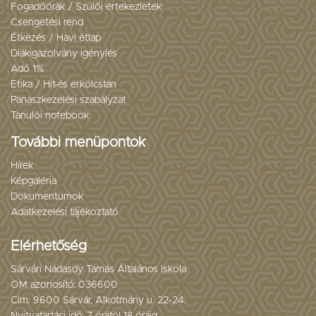
Fogadóórák / Szülői értekezletek
Csengetési rend
Étkezés / Havi étlap
Diákigazolvány igénylés
Adó 1%
Etika / Hit-és erkölcstan
Panaszkezelési szabályzat
Tanulói notebook
További menüpontok
Hírek
Képgaléria
Dokumentumok
Adatkezelési tájékoztató
Elérhetőség
Sárvári Nádasdy Tamás Általános Iskola
OM azonosító: 036600
Cím: 9600 Sárvár, Alkotmány u. 22-24.