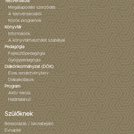
Testvériskola
Megállapodási szerződés
A testvériskoláról
Közös programok
Könyvtár
Információk
A könyvtárhasználat szabályai
Pedagógia
Fejlesztőpedagógia
Gyógypedagógia
Diákönkormányzat (DÖK)
Éves rendezvényterv
Diákalkotások
Program
Aktív Iskola
Határtalanul!
Szülőknek
Beiskolázás / Iskolabejáró
Évnaptár