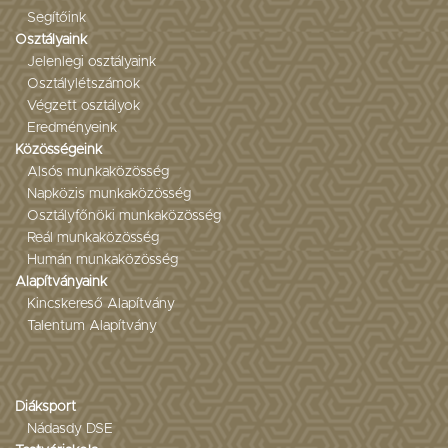
Segítőink
Osztályaink
Jelenlegi osztályaink
Osztálylétszámok
Végzett osztályok
Eredményeink
Közösségeink
Alsós munkaközösség
Napközis munkaközösség
Osztályfőnöki munkaközösség
Reál munkaközösség
Humán munkaközösség
Alapítványaink
Kincskereső Alapítvány
Talentum Alapítvány
Diáksport
Nádasdy DSE