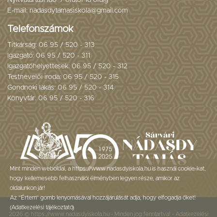
Nyitvatartási idő: 7 órától 18 óráig
E-mail: nadasdytamasiskola@gmail.com
Telefonszámok
Titkárság: 06 95 / 520 - 313
Igazgató: 06 95 / 520 - 311
Igazgatóhelyettesek: 06 95 / 520 - 312
Testnevelői iroda: 06 95 / 520 - 315
Gondnoki lakás: 06 95 / 520 - 314
Könyvtár: 06 95 / 520 - 316
Mint minden weboldal, a https://www.nadasdyiskola.hu is használ cookie-kat,
hogy kellemesebb felhasználói élményben legyen része, amikor az
oldalunkon jár!
Az “Értem” gomb lenyomásával hozzájárulását adja, hogy elfogadja őket!
(
Adatkezelési tájékoztató
)
2026 © https://www.nadasdyiskola.hu - Minden jog fenntartva! -
Adatkezelési