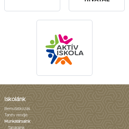
Iskolánk
Bemutatkozás
Tanév rendje
Munkatársaink
Tanáraink