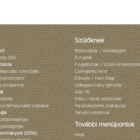
Szülőknek
ort
Beiskolázás / Iskolabejáró
sdy DSE
Évnaptár
iskola
Fogadóórák / Szülői értekezlete
llapodási szerződés
Csengetési rend
tvériskoláról
Étkezés / Havi étlap
s programok
Diákigazolvány igénylés
ár
Adó 1%
mációk
Etika / Hit-és erkölcstan
yvtárhasználat szabályai
Panaszkezelési szabályzat
gia
Tanulói notebook
esztőpedagógia
További menüpontok
ypedagógia
kormányzat (DÖK)
Hírek