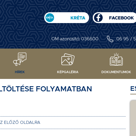
OM azonosító: 036600
06 95 / 5
HÍREK
KÉPGALÉRIA
DOKUMENTUMOK
ELTÖLTÉSE FOLYAMATBAN
E
AZ ELŐZŐ OLDALRA