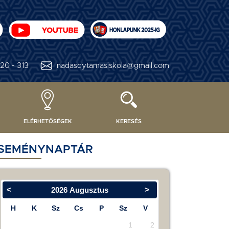
20 - 313
nadasdytamasiskola@gmail.com
ELÉRHETŐSÉGEK
KERESÉS
SEMÉNYNAPTÁR
<
>
2026
Augusztus
H
K
Sz
Cs
P
Sz
V
1
2