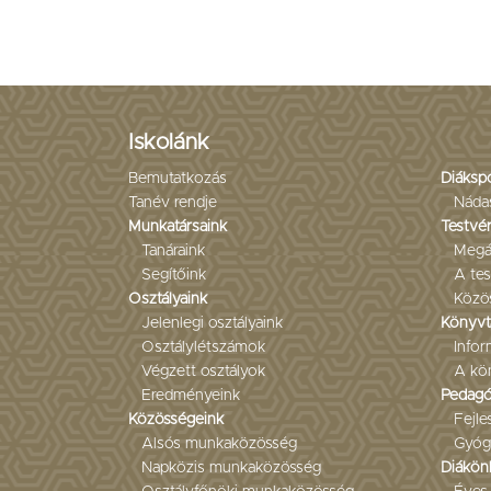
Iskolánk
Bemutatkozás
Diáksp
Tanév rendje
Náda
Munkatársaink
Testvér
Tanáraink
Megá
Segítőink
A tes
Osztályaink
Közö
Jelenlegi osztályaink
Könyvt
Osztálylétszámok
Infor
Végzett osztályok
A kön
Eredményeink
Pedagó
Közösségeink
Fejl
Alsós munkaközösség
Gyóg
Napközis munkaközösség
Diákön