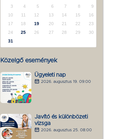
3
4
5
6
7
8
9
10
11
12
13
14
15
16
17
18
19
20
21
22
23
24
25
26
27
28
29
30
31
Közelgő események
Ügyeleti nap
2026. augusztus 19. 09:00
Javító és különbözeti
vizsga
2026. augusztus 25. 08:00