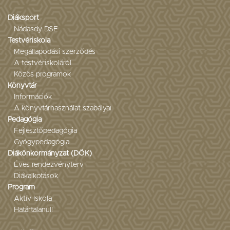
Diáksport
Nádasdy DSE
Testvériskola
Megállapodási szerződés
A testvériskoláról
Közös programok
Könyvtár
Információk
A könyvtárhasználat szabályai
Pedagógia
Fejlesztőpedagógia
Gyógypedagógia
Diákönkormányzat (DÖK)
Éves rendezvényterv
Diákalkotások
Program
Aktív Iskola
Határtalanul!