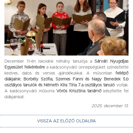
December 11-én iskolánk néhány tanulója a
Sárvári Nyugdíjas
Egyesület felkérésére
a karácsonyváró ünnepségüket színesítette
kedves, dalos és verses ajándékukkal. A műsorban
fellépő
diákjaink: Borbély Szófia, Szemes Fanni és Nagy Benedek 5.b
osztályos tanulók és Németh Kíra Tíria 7.a osztályos tanuló
voltak.
A karácsonyváró műsorra
Vörös Krisztina tanárnő
készítette fel
diákjainkat.
2025. december 13.
VISSZA AZ ELŐZŐ OLDALRA