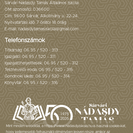
Sárvári Nádasdy Tamás Általános Iskola
OM azonosító: 036600
Cím: 9600 Sárvár, Alkotmány u. 22-24.
Nyitvatartási idő: 7 órától 18 óráig
E-mail: nadasdytamasiskola@gmail.com
Telefonszámok
Titkárság: 06 95 / 520 - 313
Igazgató: 06 95 / 520 - 311
Igazgatóhelyettesek: 06 95 / 520 - 312
Testnevelői iroda: 06 95 / 520 - 315
Gondnoki lakás: 06 95 / 520 - 314
Könyvtár: 06 95 / 520 - 316
Mint minden weboldal, a https://www.nadasdyiskola.hu is használ cookie-kat,
hogy kellemesebb felhasználói élményben legyen része, amikor az