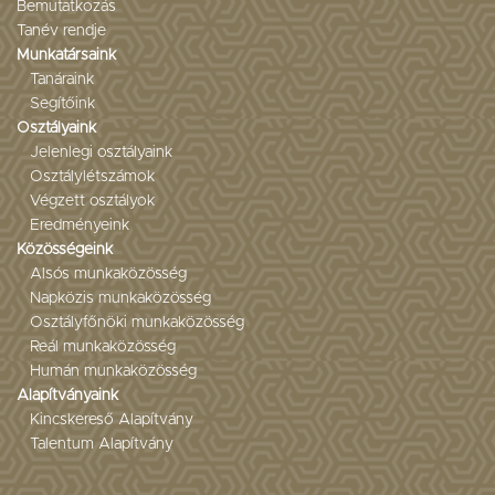
Bemutatkozás
Tanév rendje
Munkatársaink
Tanáraink
Segítőink
Osztályaink
Jelenlegi osztályaink
Osztálylétszámok
Végzett osztályok
Eredményeink
Közösségeink
Alsós munkaközösség
Napközis munkaközösség
Osztályfőnöki munkaközösség
Reál munkaközösség
Humán munkaközösség
Alapítványaink
Kincskereső Alapítvány
Talentum Alapítvány