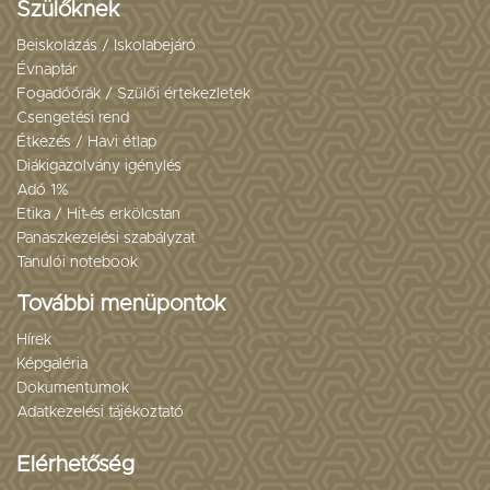
Szülőknek
Beiskolázás / Iskolabejáró
Évnaptár
Fogadóórák / Szülői értekezletek
Csengetési rend
Étkezés / Havi étlap
Diákigazolvány igénylés
Adó 1%
Etika / Hit-és erkölcstan
Panaszkezelési szabályzat
Tanulói notebook
További menüpontok
Hírek
Képgaléria
Dokumentumok
Adatkezelési tájékoztató
Elérhetőség