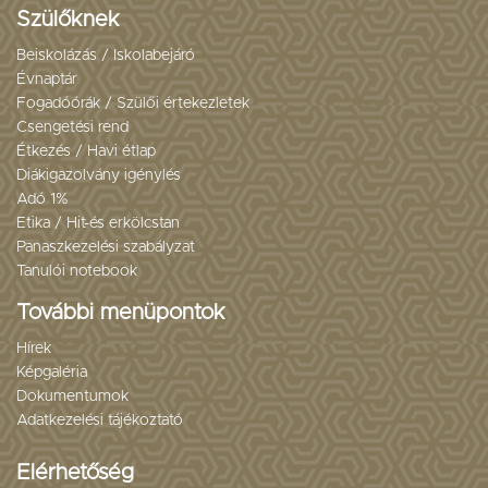
Szülőknek
Beiskolázás / Iskolabejáró
Évnaptár
Fogadóórák / Szülői értekezletek
Csengetési rend
Étkezés / Havi étlap
Diákigazolvány igénylés
Adó 1%
Etika / Hit-és erkölcstan
Panaszkezelési szabályzat
Tanulói notebook
További menüpontok
Hírek
Képgaléria
Dokumentumok
Adatkezelési tájékoztató
Elérhetőség