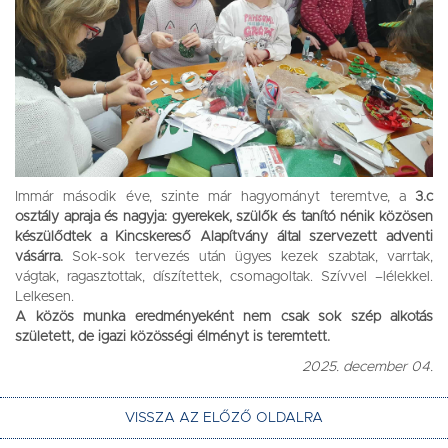
Immár második éve, szinte már hagyományt teremtve, a
3.c
osztály apraja és nagyja: gyerekek, szülők és tanító nénik közösen
készülődtek a Kincskereső Alapítvány által szervezett adventi
vásárra.
Sok-sok tervezés után ügyes kezek szabtak, varrtak,
vágtak, ragasztottak, díszítettek, csomagoltak. Szívvel –lélekkel.
Lelkesen.
A közös munka eredményeként nem csak sok szép alkotás
született, de igazi közösségi élményt is teremtett.
2025. december 04.
VISSZA AZ ELŐZŐ OLDALRA