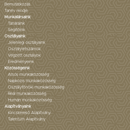
Bemutatkozás
Tanév rendje
Munkatársaink
Tanáraink
Segítőink
Osztályaink
Jelenlegi osztályaink
Osztálylétszámok
Végzett osztályok
Eredményeink
Közösségeink
Alsós munkaközösség
Napközis munkaközösség
Osztályfőnöki munkaközösség
Reál munkaközösség
Humán munkaközösség
Alapítványaink
Kincskereső Alapítvány
Talentum Alapítvány