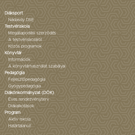
Diáksport
Nádasdy DSE
Testvériskola
Megállapodási szerződés
A testvériskoláról
Közös programok
Könyvtár
Információk
A könyvtárhasználat szabályai
Pedagógia
Fejlesztőpedagógia
Gyógypedagógia
Diákönkormányzat (DÖK)
Éves rendezvényterv
Diákalkotások
Program
Aktív Iskola
Határtalanul!