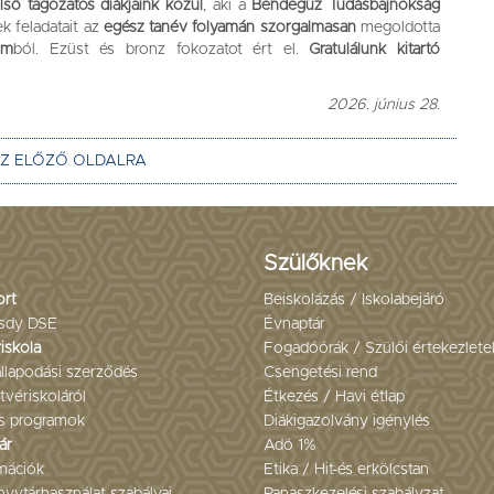
lső tagozatos diákjaink közül
, aki a
Bendegúz Tudásbajnokság
k feladatait az
egész tanév folyamán szorgalmasan
megoldotta
om
ból. Ezüst és bronz fokozatot ért el.
Gratulálunk kitartó
2026. június 28.
AZ ELŐZŐ OLDALRA
Szülőknek
ort
Beiskolázás / Iskolabejáró
sdy DSE
Évnaptár
iskola
Fogadóórák / Szülői értekezlete
llapodási szerződés
Csengetési rend
tvériskoláról
Étkezés / Havi étlap
s programok
Diákigazolvány igénylés
ár
Adó 1%
mációk
Etika / Hit-és erkölcstan
yvtárhasználat szabályai
Panaszkezelési szabályzat