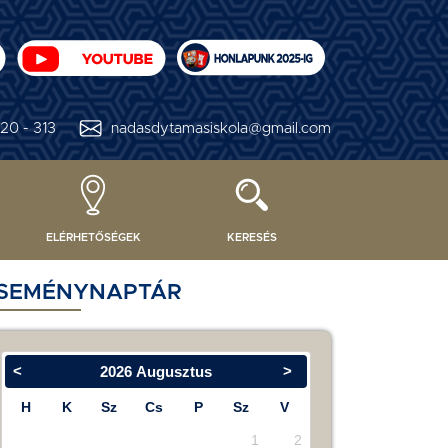
20 - 313
nadasdytamasiskola@gmail.com
ELÉRHETŐSÉGEK
KERESÉS
SEMÉNYNAPTÁR
<
>
2026
Augusztus
H
K
Sz
Cs
P
Sz
V
1
2