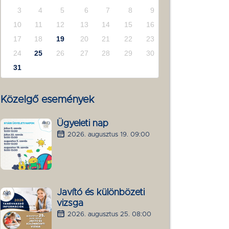
3
4
5
6
7
8
9
10
11
12
13
14
15
16
17
18
19
20
21
22
23
24
25
26
27
28
29
30
31
Közelgő események
Ügyeleti nap
2026. augusztus 19. 09:00
Javító és különbözeti
vizsga
2026. augusztus 25. 08:00