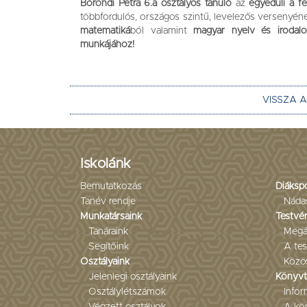
Böröndi Petra 6.a osztályos tanuló
az
egyedüli a fe
többfordulós, országos szintű, levelezős versenyéne
matematiká
ból valamint
magyar nyelv és irodal
munkájához!
VISSZA 
Iskolánk
Bemutatkozás
Diáksp
Tanév rendje
Náda
Munkatársaink
Testvér
Tanáraink
Megá
Segítőink
A tes
Osztályaink
Közö
Jelenlegi osztályaink
Könyvt
Osztálylétszámok
Infor
Végzett osztályok
A kön