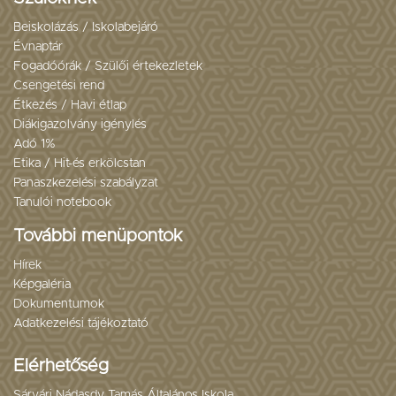
Beiskolázás / Iskolabejáró
Évnaptár
Fogadóórák / Szülői értekezletek
Csengetési rend
Étkezés / Havi étlap
Diákigazolvány igénylés
Adó 1%
Etika / Hit-és erkölcstan
Panaszkezelési szabályzat
Tanulói notebook
További menüpontok
Hírek
Képgaléria
Dokumentumok
Adatkezelési tájékoztató
Elérhetőség
Sárvári Nádasdy Tamás Általános Iskola