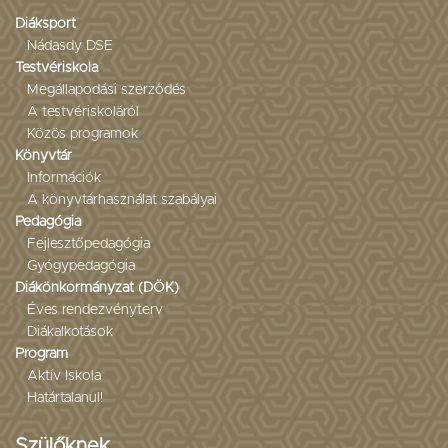
Diáksport
Nádasdy DSE
Testvériskola
Megállapodási szerződés
A testvériskoláról
Közös programok
Könyvtár
Információk
A könyvtárhasználat szabályai
Pedagógia
Fejlesztőpedagógia
Gyógypedagógia
Diákönkormányzat (DÖK)
Éves rendezvényterv
Diákalkotások
Program
Aktív Iskola
Határtalanul!
Szülőknek