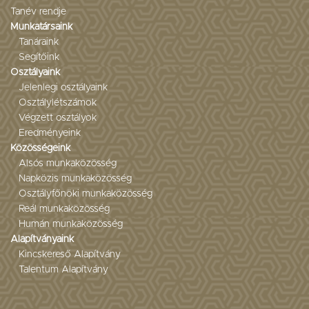
Tanév rendje
Munkatársaink
Tanáraink
Segítőink
Osztályaink
Jelenlegi osztályaink
Osztálylétszámok
Végzett osztályok
Eredményeink
Közösségeink
Alsós munkaközösség
Napközis munkaközösség
Osztályfőnöki munkaközösség
Reál munkaközösség
Humán munkaközösség
Alapítványaink
Kincskereső Alapítvány
Talentum Alapítvány