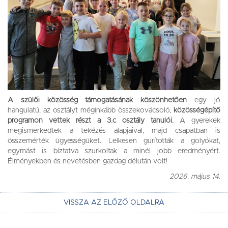
A szülői közösség támogatásának köszönhetően
egy jó
hangulatú, az osztályt méginkább összekovácsoló,
közösségépítő
programon vettek részt a 3.c osztály tanulói.
A gyerekek
megismerkedtek a tekézés alapjaival, majd csapatban is
összemérték ügyességüket. Lelkesen gurították a golyókat,
egymást is bíztatva szurkoltak a minél jobb eredményért.
Élményekben és nevetésben gazdag délután volt!
2026. május 14.
VISSZA AZ ELŐZŐ OLDALRA