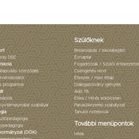
Szülőknek
ort
Beiskolázás / Iskolabejáró
sdy DSE
Évnaptár
iskola
Fogadóórák / Szülői értekezlete
llapodási szerződés
Csengetési rend
tvériskoláról
Étkezés / Havi étlap
s programok
Diákigazolvány igénylés
ár
Adó 1%
mációk
Etika / Hit-és erkölcstan
yvtárhasználat szabályai
Panaszkezelési szabályzat
gia
Tanulói notebook
esztőpedagógia
További menüpontok
ypedagógia
kormányzat (DÖK)
Hírek