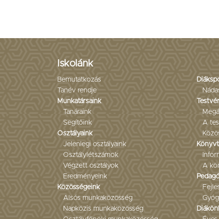
Iskolánk
Bemutatkozás
Diáksp
Tanév rendje
Náda
Munkatársaink
Testvér
Tanáraink
Megá
Segítőink
A tes
Osztályaink
Közö
Jelenlegi osztályaink
Könyvt
Osztálylétszámok
Infor
Végzett osztályok
A kön
Eredményeink
Pedagó
Közösségeink
Fejl
Alsós munkaközösség
Gyóg
Napközis munkaközösség
Diákön