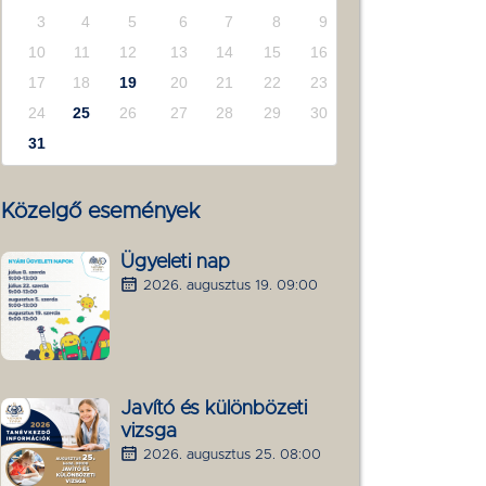
3
4
5
6
7
8
9
10
11
12
13
14
15
16
17
18
19
20
21
22
23
24
25
26
27
28
29
30
31
Közelgő események
Ügyeleti nap
2026. augusztus 19. 09:00
Javító és különbözeti
vizsga
2026. augusztus 25. 08:00