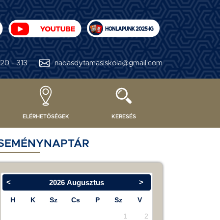
20 - 313
nadasdytamasiskola@gmail.com
ELÉRHETŐSÉGEK
KERESÉS
SEMÉNYNAPTÁR
<
>
2026
Augusztus
H
K
Sz
Cs
P
Sz
V
1
2